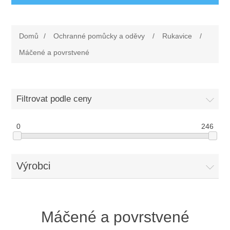
Ochranné pomůcky a oděvy
Domů
/
Ochranné pomůcky a oděvy
/
Rukavice
/
Oděvy
Drogerie a ostatní vybavení
Máčené a povrstvené
Obuv
Dárkové poukazy
Silniční značení
Filtrovat podle ceny
Rukavice
Nezařazené
První pomoc
0
246
Ochrana sluchu
Rohože
Ochrana zraku
Výrobci
Elektrodoplňky
Ochrana hlavy
Úklid
Máčené a povrstvené
Ochrana dechu