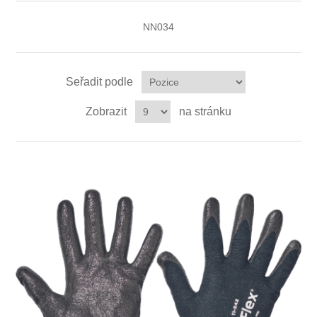
NN034
Ochrana proti pádu
Seřadit podle
Zobrazit
na stránku