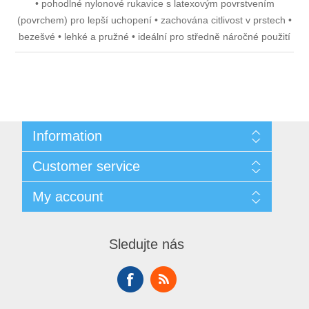
• pohodlné nylonové rukavice s latexovým povrstvením
(povrchem) pro lepší uchopení • zachována citlivost v prstech •
bezešvé • lehké a pružné • ideální pro středně náročné použití
Information
Sitemap
Customer service
Doprava
GDPR
Search
My account
Obchodní podmínky
Recently viewed products
O nás
Compare products list
My account
Contact us
New products
Orders
Sledujte nás
Addresses
Shopping cart
Wishlist