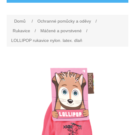
Ochranné pomůcky a oděvy
Domů
/
Ochranné pomůcky a oděvy
/
Oděvy
Drogerie a ostatní vybavení
Rukavice
/
Máčené a povrstvené
/
LOLLIPOP rukavice nylon. latex. dlaň
Obuv
Dárkové poukazy
Silniční značení
Rukavice
Nezařazené
První pomoc
Ochrana sluchu
Rohože
Ochrana zraku
Elektrodoplňky
Ochrana hlavy
Úklid
Ochrana dechu