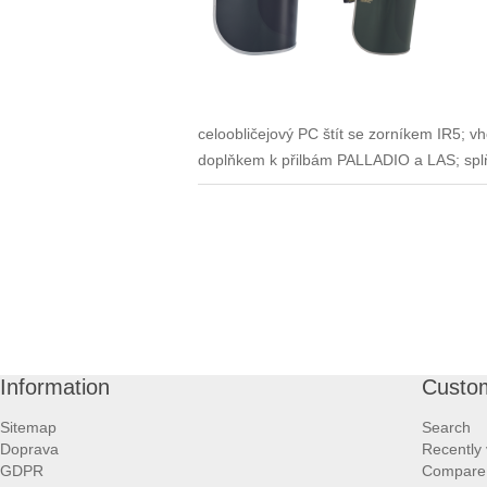
celoobličejový PC štít se zorníkem IR5; 
doplňkem k přilbám PALLADIO a LAS; sp
Information
Custom
Sitemap
Search
Doprava
Recently
GDPR
Compare p