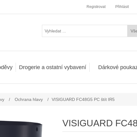
Registrovat
Přihlásit
oděvy
Drogerie a ostatní vybavení
Dárkové pouka
vy
/
Ochrana hlavy
/
VISIGUARD FC48G5 PC štít IR5
VISIGUARD FC48G