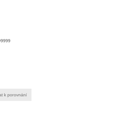
99999
at k porovnání