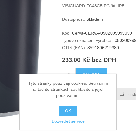
VISIGUARD FC48G5 PC štít IR5
Dostupnost:
Skladem
Kód:
Cerva-CERVA-0502009999999
Typové označení výrobce :
05020099
GTIN (EAN):
8591806219380
233,00 Kč bez DPH
KOUPIT
Tyto stránky používají cookies. Setrváním
na těchto stránkách souhlasíte s jejich
Přidat k oblíbeným
Přid
používáním.
OK
Dozvědět se více