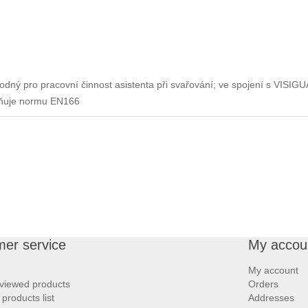
vhodný pro pracovní činnost asistenta při svařování; ve spojení s VI
lňuje normu EN166
er service
My accou
My account
 viewed products
Orders
roducts list
Addresses