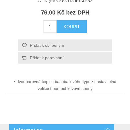
GTIN (EAN):
8591806160682
76,00 Kč bez DPH
KOUPIT
Přidat k oblíbeným
Přidat k porovnání
• dvoubarevná čepice baseballového typu • nastavitelná
velikost pomocí kovové spony