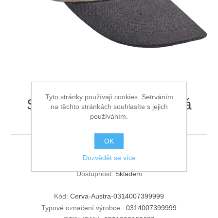
Ochrana proti pádu
Tyto stránky používají cookies. Setrváním
STANMORE baseballová
na těchto stránkách souhlasíte s jejich
používáním.
čepice tm. hnědá
OK
STANMORE baseballová čepice tm. hnědá
Dozvědět se více
Dostupnost:
Skladem
Kód:
Cerva-Austra-0314007399999
Typové označení výrobce :
0314007399999