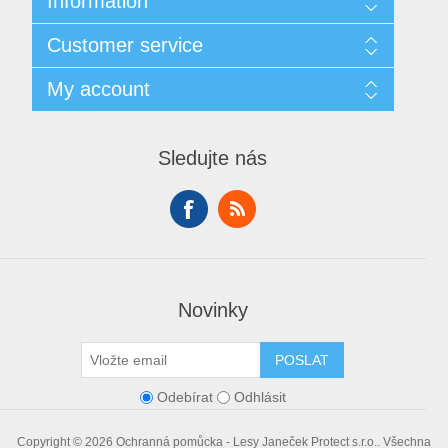
Information
Sitemap
Customer service
Doprava
GDPR
Search
My account
Obchodní podmínky
Recently viewed products
O nás
Compare products list
My account
Contact us
New products
Orders
Sledujte nás
Addresses
Shopping cart
Wishlist
Novinky
POSLAT
Odebírat
Odhlásit
Copyright © 2026 Ochranná pomůcka - Lesy Janeček Protect s.r.o.. Všechna