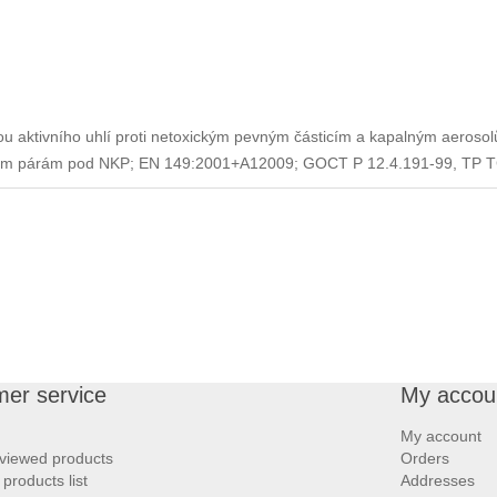
ou aktivního uhlí proti netoxickým pevným částicím a kapalným aeros
kým párám pod NKP; EN 149:2001+A12009; GOCT P 12.4.191-99, TP TC
er service
My accou
My account
 viewed products
Orders
roducts list
Addresses