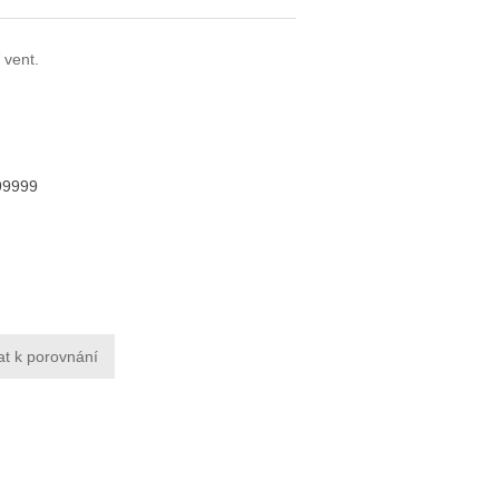
vent.
99999
at k porovnání