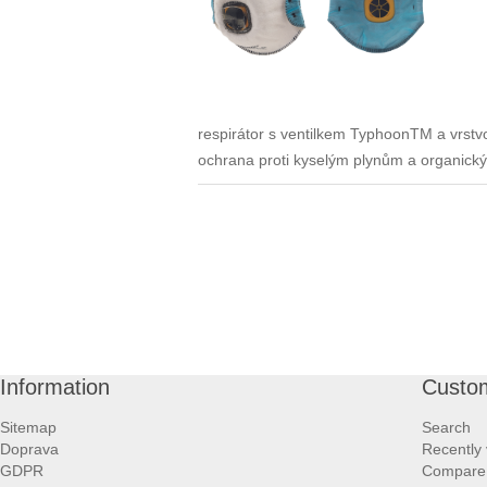
respirátor s ventilkem TyphoonTM a vrstv
ochrana proti kyselým plynům a organic
Information
Custom
Sitemap
Search
Doprava
Recently
GDPR
Compare p