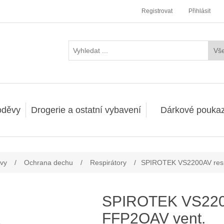
Registrovat
Přihlásit
oděvy
Drogerie a ostatní vybavení
Dárkové pouka
vy
/
Ochrana dechu
/
Respirátory
/
SPIROTEK VS2200AV resp
SPIROTEK VS220
FFP2OAV vent.