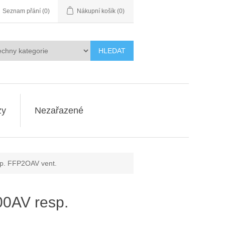
Seznam přání
(0)
Nákupní košík
(0)
HLEDAT
zy
Nezařazené
. FFP2OAV vent.
0AV resp.