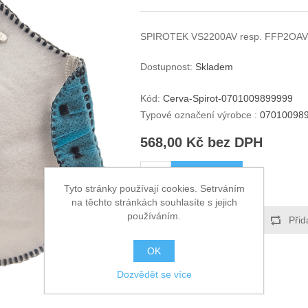
SPIROTEK VS2200AV resp. FFP2OAV 
Dostupnost:
Skladem
Kód:
Cerva-Spirot-0701009899999
Typové označení výrobce :
07010098
568,00 Kč bez DPH
KOUPIT
Tyto stránky používají cookies. Setrváním
na těchto stránkách souhlasíte s jejich
používáním.
Přidat k oblíbeným
Přid
OK
Dozvědět se více