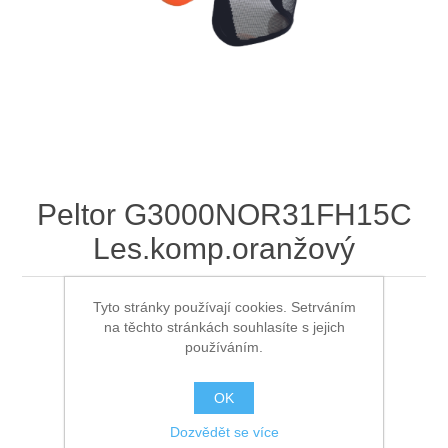
Ochrana proti pádu
Peltor G3000NOR31FH15C
Les.komp.oranžový
Tyto stránky používají cookies. Setrváním
Peltor G3000NOR31FH15C Les.komp.oranžový
na těchto stránkách souhlasíte s jejich
používáním.
Dostupnost:
není skladem
OK
Kód:
Cerva-3M-0601017399999
Typové označení výrobce :
0601017399999
Dozvědět se více