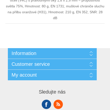
oceli (V4C) s pravoúhlými oky 1,8 x 2,5 mm – propustnost
světla 75%, Hmotnost: 80 g, EN 1731; mušlové chrániče sluchu
na přilbu oranžové (H31), Hmotnost: 210 g, EN 352, SNR: 28
dB
Information
Sitemap
Customer service
Doprava
GDPR
Search
My account
Obchodní podmínky
Recently viewed products
O nás
Compare products list
My account
Contact us
New products
Orders
Sledujte nás
Addresses
Shopping cart
Wishlist