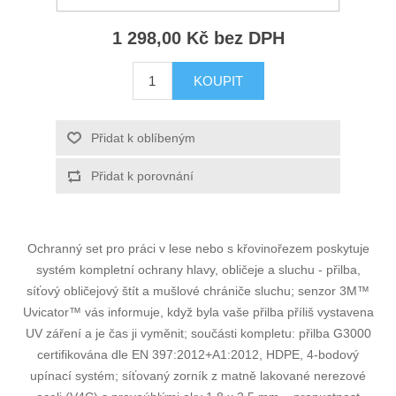
GTIN (EAN):
4064035171100
1 298,00 Kč bez DPH
KOUPIT
Přidat k oblíbeným
Přidat k porovnání
Ochranný set pro práci v lese nebo s křovinořezem poskytuje
systém kompletní ochrany hlavy, obličeje a sluchu - přilba,
síťový obličejový štít a mušlové chrániče sluchu; senzor 3M™
Uvicator™ vás informuje, když byla vaše přilba příliš vystavena
UV záření a je čas ji vyměnit; součásti kompletu: přilba G3000
certifikována dle EN 397:2012+A1:2012, HDPE, 4-bodový
upínací systém; síťovaný zorník z matně lakované nerezové