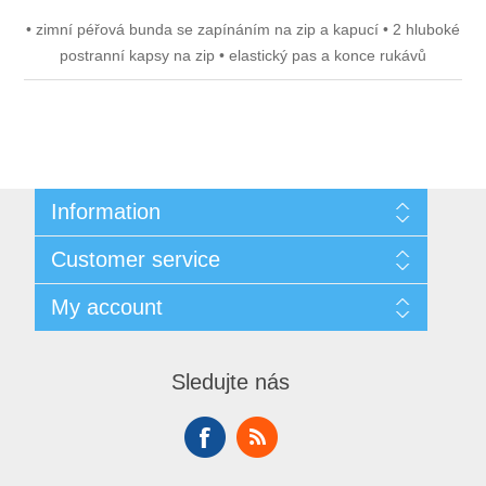
• zimní péřová bunda se zapínáním na zip a kapucí • 2 hluboké
postranní kapsy na zip • elastický pas a konce rukávů
Information
Sitemap
Customer service
Doprava
GDPR
Search
My account
Obchodní podmínky
Recently viewed products
O nás
Compare products list
My account
Contact us
New products
Orders
Sledujte nás
Addresses
Shopping cart
Wishlist