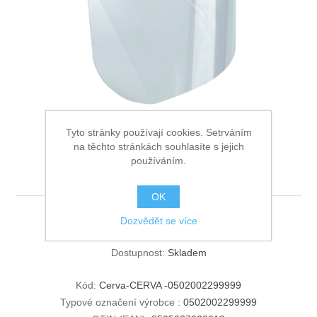
Ochrana proti pádu
Tyto stránky používají cookies. Setrváním
MAXSHIELD VISION
na těchto stránkách souhlasíte s jejich
používáním.
náhradní PC zorník
OK
Dozvědět se více
MAXSHIELD VISION náhradní PC zorník
Dostupnost:
Skladem
Kód:
Cerva-CERVA -0502002299999
Typové označení výrobce :
0502002299999