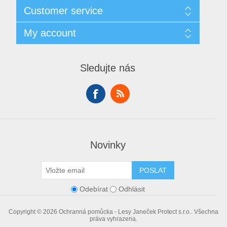
Sitemap
Customer service
Doprava
GDPR
Search
My account
Obchodní podmínky
Recently viewed products
O nás
Compare products list
My account
Contact us
New products
Orders
Sledujte nás
Addresses
Shopping cart
Wishlist
Novinky
POSLAT
Odebírat
Odhlásit
Copyright © 2026 Ochranná pomůcka - Lesy Janeček Protect s.r.o.. Všechna
práva vyhrazena.