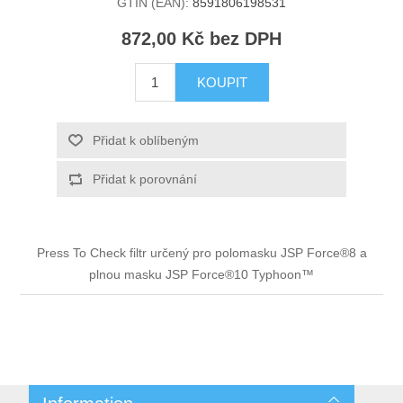
GTIN (EAN):
8591806198531
872,00 Kč bez DPH
KOUPIT
Přidat k oblíbeným
Přidat k porovnání
Press To Check filtr určený pro polomasku JSP Force®8 a
plnou masku JSP Force®10 Typhoon™