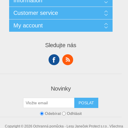
Information
Sitemap
Customer service
Doprava
GDPR
Search
My account
Obchodní podmínky
Recently viewed products
O nás
Compare products list
My account
Contact us
New products
Orders
Sledujte nás
Addresses
Shopping cart
Wishlist
Novinky
POSLAT
Odebírat
Odhlásit
Copyright © 2026 Ochranná pomůcka - Lesy Janeček Protect s.r.o.. Všechna