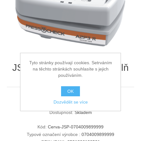
Ochrana proti pádu
Tyto stránky používají cookies. Setrváním
JSP PressToCheck™ náplň
na těchto stránkách souhlasíte s jejich
používáním.
A2P3
OK
JSP PressToCheck™ náplň A2P3
Dozvědět se více
Dostupnost:
Skladem
Kód:
Cerva-JSP-0704009899999
Typové označení výrobce :
0704009899999