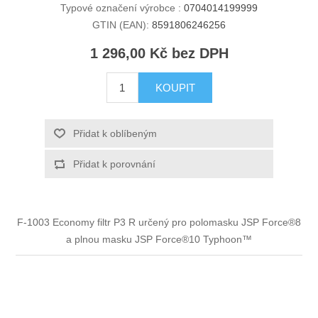
Typové označení výrobce :
0704014199999
GTIN (EAN):
8591806246256
1 296,00 Kč bez DPH
KOUPIT
Přidat k oblíbeným
Přidat k porovnání
F-1003 Economy filtr P3 R určený pro polomasku JSP Force®8
a plnou masku JSP Force®10 Typhoon™