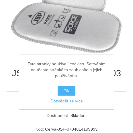
Ochrana proti pádu
Tyto stránky používají cookies. Setrváním
na těchto stránkách souhlasíte s jejich
JSP filtr P3 R-Force F-1003
používáním.
Economy
OK
Dozvědět se více
JSP filtr P3 R-Force F-1003 Economy
Dostupnost:
Skladem
Kód:
Cerva-JSP-0704014199999