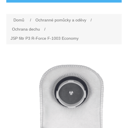
Ochranné pomůcky a oděvy
Domů
/
Ochranné pomůcky a oděvy
/
Oděvy
Drogerie a ostatní vybavení
Ochrana dechu
/
JSP filtr P3 R-Force F-1003 Economy
Obuv
Dárkové poukazy
Silniční značení
Rukavice
Nezařazené
První pomoc
Ochrana sluchu
Rohože
Ochrana zraku
Elektrodoplňky
Ochrana hlavy
Úklid
Ochrana dechu