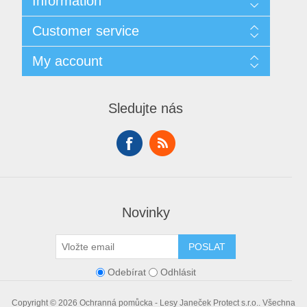
Information
Sitemap
Customer service
Doprava
GDPR
Search
My account
Obchodní podmínky
Recently viewed products
O nás
Compare products list
My account
Contact us
New products
Orders
Sledujte nás
Addresses
Shopping cart
Wishlist
Novinky
POSLAT
Odebírat
Odhlásit
Copyright © 2026 Ochranná pomůcka - Lesy Janeček Protect s.r.o.. Všechna