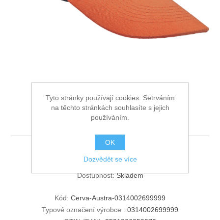
Ochrana proti pádu
Tyto stránky používají cookies. Setrváním
EMERTON baseballová
na těchto stránkách souhlasíte s jejich
používáním.
čepice
OK
EMERTON baseballová čepice
Dozvědět se více
Dostupnost:
Skladem
Kód:
Cerva-Austra-0314002699999
Typové označení výrobce :
0314002699999