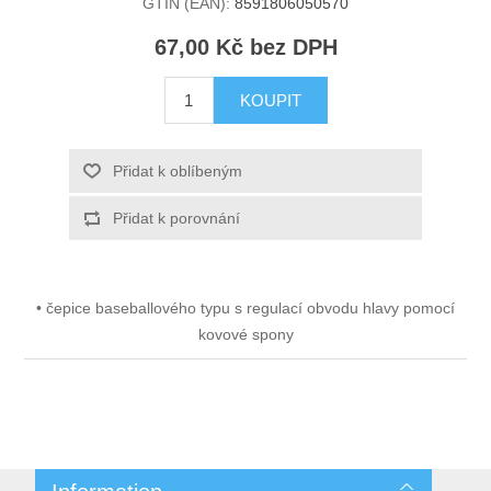
GTIN (EAN):
8591806050570
67,00 Kč bez DPH
KOUPIT
Přidat k oblíbeným
Přidat k porovnání
• čepice baseballového typu s regulací obvodu hlavy pomocí
kovové spony