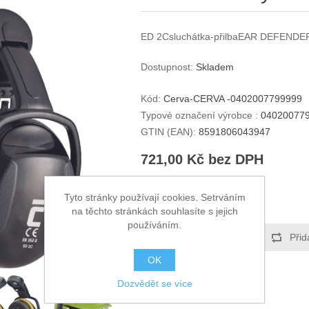
ED 2Csluchátka-přilbaEAR DEFENDER
Dostupnost:
Skladem
Kód:
Cerva-CERVA -0402007799999
Typové označení výrobce :
04020077
GTIN (EAN):
8591806043947
721,00 Kč bez DPH
KOUPIT
Tyto stránky používají cookies. Setrváním
na těchto stránkách souhlasíte s jejich
používáním.
Přidat k oblíbeným
Přid
OK
Dozvědět se více