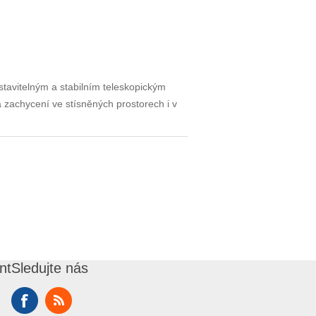
tavitelným a stabilním teleskopickým
ka zachycení ve stísněných prostorech i v
nt
Sledujte nás