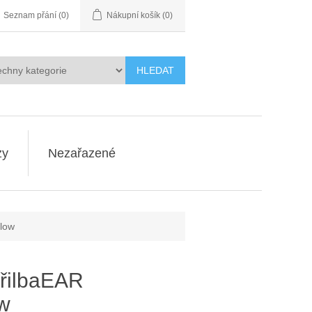
Seznam přání
(0)
Nákupní košík
(0)
HLEDAT
zy
Nezařazené
low
řilbaEAR
w