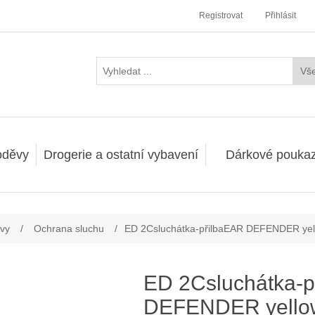
Registrovat
Přihlásit
oděvy
Drogerie a ostatní vybavení
Dárkové pouka
vy
/
Ochrana sluchu
/
ED 2Csluchátka-přilbaEAR DEFENDER yel
ED 2Csluchátka-p
DEFENDER yello