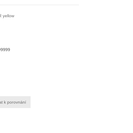
 yellow
99999
at k porovnání