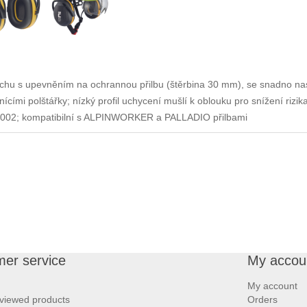
uchu s upevněním na ochrannou přilbu (štěrbina 30 mm), se snadno nas
ícími polštářky; nízký profil uchycení mušlí k oblouku pro snížení rizi
:2002; kompatibilní s ALPINWORKER a PALLADIO přilbami
er service
My accou
My account
 viewed products
Orders