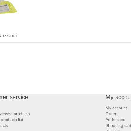
.A.R SOFT
er service
My accou
My account
 viewed products
Orders
roducts list
Addresses
ucts
Shopping car