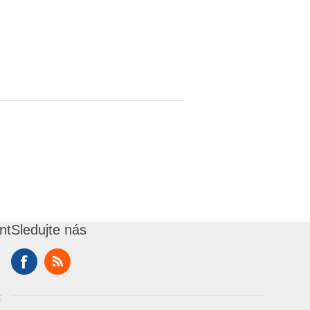
nt
Sledujte nás
t