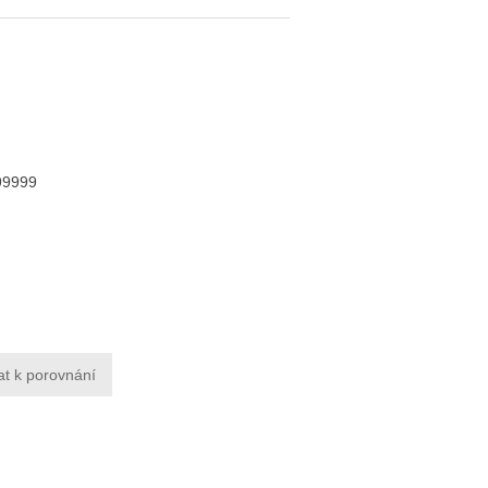
99999
at k porovnání