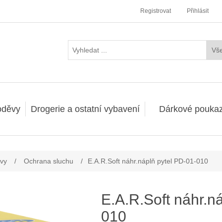
Registrovat
Přihlásit
oděvy
Drogerie a ostatní vybavení
Dárkové pouka
vy
/
Ochrana sluchu
/
E.A.R.Soft náhr.náplň pytel PD-01-010
E.A.R.Soft náhr.n
010