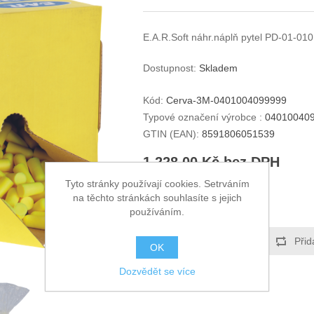
E.A.R.Soft náhr.náplň pytel PD-01-010
Dostupnost:
Skladem
Kód:
Cerva-3M-0401004099999
Typové označení výrobce :
04010040
GTIN (EAN):
8591806051539
1 228,00 Kč bez DPH
Tyto stránky používají cookies. Setrváním
KOUPIT
na těchto stránkách souhlasíte s jejich
používáním.
Přidat k oblíbeným
Přid
OK
Dozvědět se více