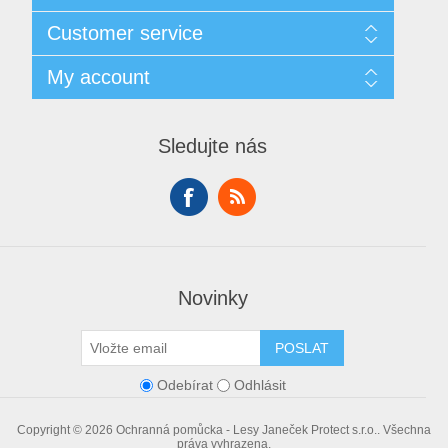
Sitemap
Customer service
Doprava
GDPR
Search
My account
Obchodní podmínky
Recently viewed products
O nás
Compare products list
My account
Contact us
New products
Orders
Sledujte nás
Addresses
Shopping cart
Wishlist
Novinky
POSLAT
Odebírat
Odhlásit
Copyright © 2026 Ochranná pomůcka - Lesy Janeček Protect s.r.o.. Všechna
práva vyhrazena.