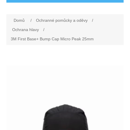
Ochranné pomůcky a oděvy
Domů
/
Ochranné pomůcky a oděvy
/
Oděvy
Drogerie a ostatní vybavení
Ochrana hlavy
/
3M First Base+ Bump Cap Micro Peak 25mm
Obuv
Dárkové poukazy
Silniční značení
Rukavice
Nezařazené
První pomoc
Ochrana sluchu
Rohože
Ochrana zraku
Elektrodoplňky
Ochrana hlavy
Úklid
Ochrana dechu