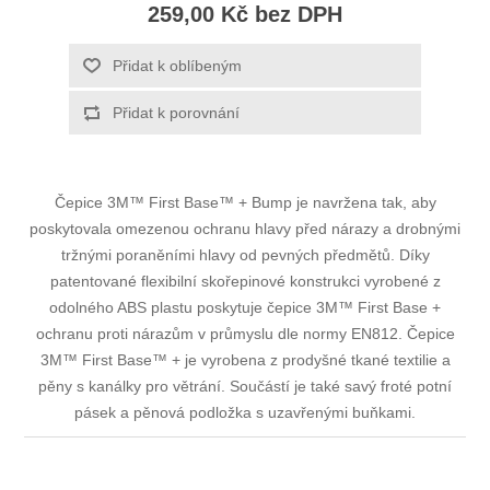
259,00 Kč bez DPH
Přidat k oblíbeným
Přidat k porovnání
Čepice 3M™ First Base™ + Bump je navržena tak, aby
poskytovala omezenou ochranu hlavy před nárazy a drobnými
tržnými poraněními hlavy od pevných předmětů. Díky
patentované flexibilní skořepinové konstrukci vyrobené z
odolného ABS plastu poskytuje čepice 3M™ First Base +
ochranu proti nárazům v průmyslu dle normy EN812. Čepice
3M™ First Base™ + je vyrobena z prodyšné tkané textilie a
pěny s kanálky pro větrání. Součástí je také savý froté potní
pásek a pěnová podložka s uzavřenými buňkami.