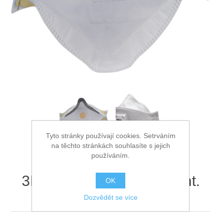
Ochrana proti pádu
Tyto stránky používají cookies. Setrváním
na těchto stránkách souhlasíte s jejich
používáním.
3M 9312+ Resp.FFP1vent.
OK
Aura
Dozvědět se více