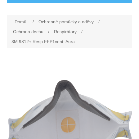
Ochranné pomůcky a oděvy
Domů
/
Ochranné pomůcky a oděvy
/
Oděvy
Drogerie a ostatní vybavení
Ochrana dechu
/
Respirátory
/
3M 9312+ Resp.FFP1vent. Aura
Obuv
Dárkové poukazy
Silniční značení
Rukavice
Nezařazené
První pomoc
Ochrana sluchu
Rohože
Ochrana zraku
Elektrodoplňky
Ochrana hlavy
Úklid
Ochrana dechu