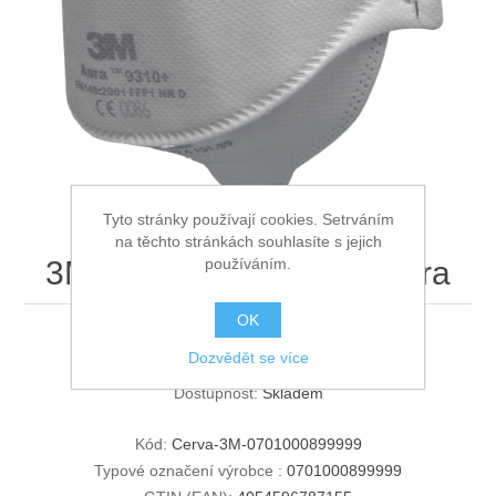
Ochrana proti pádu
Tyto stránky používají cookies. Setrváním
na těchto stránkách souhlasíte s jejich
používáním.
3M 9310+ Resp.FFP1 Aura
OK
3M 9310+ Resp.FFP1 Aura
Dozvědět se více
Dostupnost:
Skladem
Kód:
Cerva-3M-0701000899999
Typové označení výrobce :
0701000899999