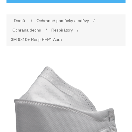
Ochranné pomůcky a oděvy
Domů
/
Ochranné pomůcky a oděvy
/
Oděvy
Drogerie a ostatní vybavení
Ochrana dechu
/
Respirátory
/
3M 9310+ Resp.FFP1 Aura
Obuv
Dárkové poukazy
Silniční značení
Rukavice
Nezařazené
První pomoc
Ochrana sluchu
Rohože
Ochrana zraku
Elektrodoplňky
Ochrana hlavy
Úklid
Ochrana dechu