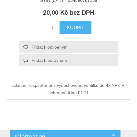
GTIN (EAN):
4054596787155
20,00 Kč bez DPH
KOUPIT
Přidat k oblíbeným
Přidat k porovnání
skládací respirátor bez výdechového ventilku do 4x NPK P;
ochranná třída FFP1
Information