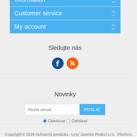
Sitemap
Customer service
Doprava
GDPR
Search
My account
Obchodní podmínky
Recently viewed products
O nás
Compare products list
My account
Contact us
New products
Orders
Sledujte nás
Addresses
Shopping cart
Wishlist
Novinky
POSLAT
Odebírat
Odhlásit
Copyright © 2026 Ochranná pomůcka - Lesy Janeček Protect s.r.o.. Všechna