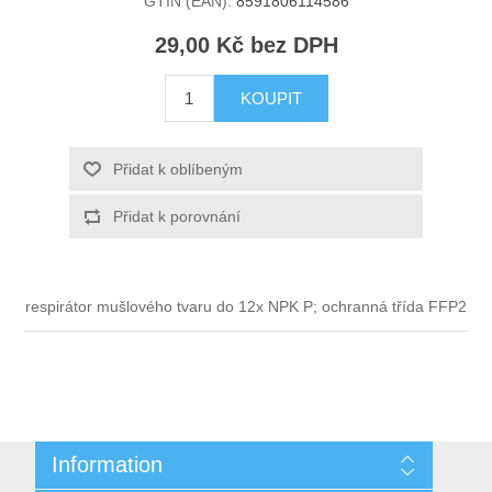
GTIN (EAN):
8591806114586
29,00 Kč bez DPH
KOUPIT
Přidat k oblíbeným
Přidat k porovnání
respirátor mušlového tvaru do 12x NPK P; ochranná třída FFP2
Information