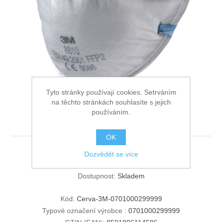
Ochrana proti pádu
Tyto stránky používají cookies. Setrváním
na těchto stránkách souhlasíte s jejich
používáním.
3M 8810 Resp.FFP2
OK
Dozvědět se více
3M 8810 Resp.FFP2
Dostupnost:
Skladem
Kód:
Cerva-3M-0701000299999
Typové označení výrobce :
0701000299999