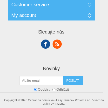
Sitemap
Customer service
Doprava
GDPR
Search
My account
Obchodní podmínky
Recently viewed products
O nás
Compare products list
My account
Contact us
New products
Orders
Sledujte nás
Addresses
Shopping cart
Wishlist
Novinky
POSLAT
Odebírat
Odhlásit
Copyright © 2026 Ochranná pomůcka - Lesy Janeček Protect s.r.o.. Všechna
práva vyhrazena.